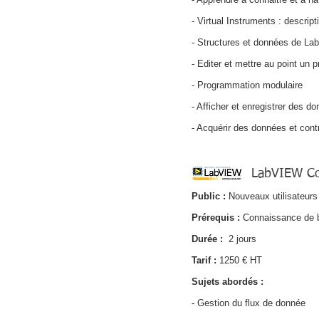
- Virtual Instruments : descript
- Structures et données de L
- Editer et mettre au point u
- Programmation modulaire
- Afficher et enregistrer des d
- Acquérir des données et con
LabVIEW Co
Public :
Nouveaux utilisateur
Prérequis
:
Connaissance de b
Durée :
2 jours
Tarif :
1250 € HT
Sujets abordés :
- Gestion du flux de donnée