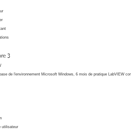
eur
er
tant
ations
re 3
W
ase de l'environnement Microsoft Windows, 6 mois de pratique LabVIEW con
n​
 utilisateur