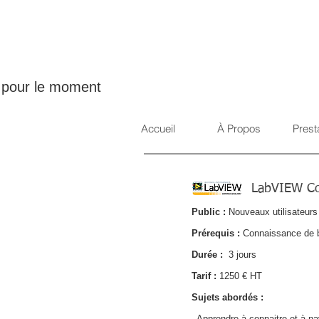
 pour le moment
Accueil
À Propos
Prest
LabVIEW Co
Public :
Nouveaux utilisateur
Prérequis
:
Connaissance de b
Durée :
3 jours
Tarif :
1250 € HT
Sujets abordés :
- Apprendre à connaitre et à 