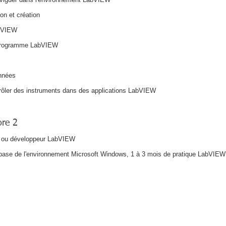
ion et création
abVIEW
n programme LabVIEW
onnées
trôler des instruments dans des applications LabVIEW
re 2
s ou développeur LabVIEW
ase de l'environnement Microsoft Windows, 1 à 3 mois de pratique LabVIEW 